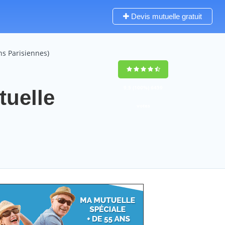
Devis mutuelle gratuit
s Parisiennes)
9,5
(100%)
6459
tuelle
votes