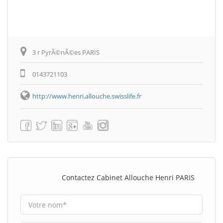
3 r PyrÃ©nÃ©es PARIS
0143721103
http://www.henri.allouche.swisslife.fr
Contactez Cabinet Allouche Henri PARIS