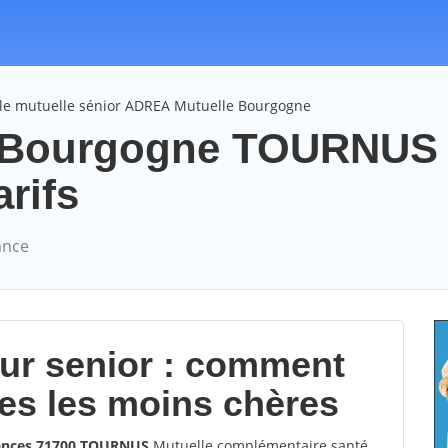
le mutuelle sénior ADREA Mutuelle Bourgogne
 Bourgogne TOURNUS
arifs
ance
our senior : comment
les les moins chères
rances 71700 TOURNUS
Mutuelle complémentaire santé