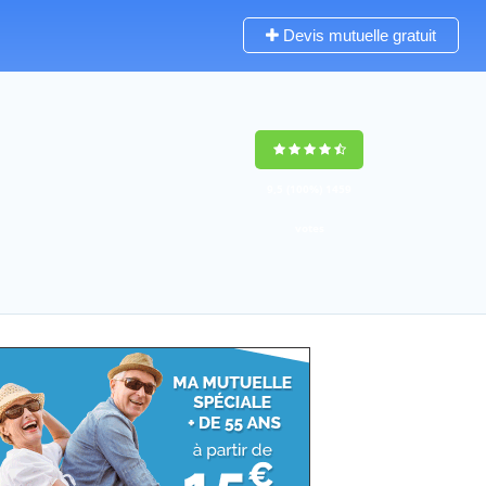
Devis mutuelle gratuit
9,5
(100%)
1459
votes