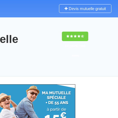
Devis mutuelle gratuit
lle
9,5
(100%)
1459
votes