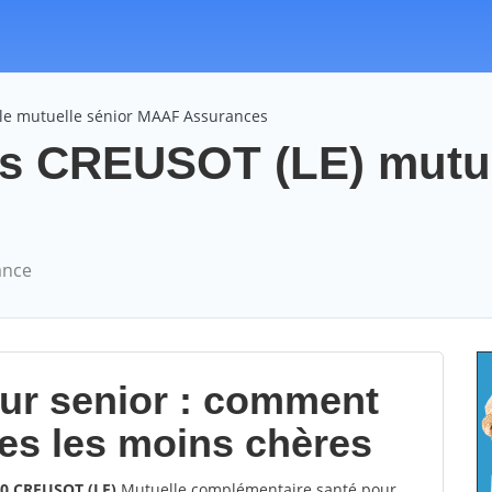
le mutuelle sénior MAAF Assurances
s CREUSOT (LE) mutue
ance
our senior : comment
les les moins chères
00 CREUSOT (LE)
Mutuelle complémentaire santé pour