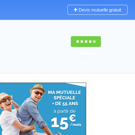
Devis mutuelle gratuit
9,3
(100%)
221
votes