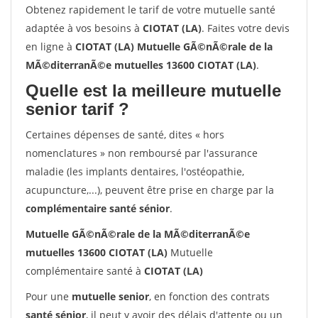
Obtenez rapidement le tarif de votre mutuelle santé
adaptée à vos besoins à
CIOTAT (LA)
. Faites votre devis
en ligne à
CIOTAT (LA) Mutuelle GÃ©nÃ©rale de la
MÃ©diterranÃ©e mutuelles 13600 CIOTAT (LA)
.
Quelle est la meilleure mutuelle
senior tarif ?
Certaines dépenses de santé, dites « hors
nomenclatures » non remboursé par l'assurance
maladie (les implants dentaires, l'ostéopathie,
acupuncture,...), peuvent être prise en charge par la
complémentaire santé sénior
.
Mutuelle GÃ©nÃ©rale de la MÃ©diterranÃ©e
mutuelles 13600 CIOTAT (LA)
Mutuelle
complémentaire santé à
CIOTAT (LA)
Pour une
mutuelle senior
, en fonction des contrats
santé sénior
, il peut y avoir des délais d'attente ou un