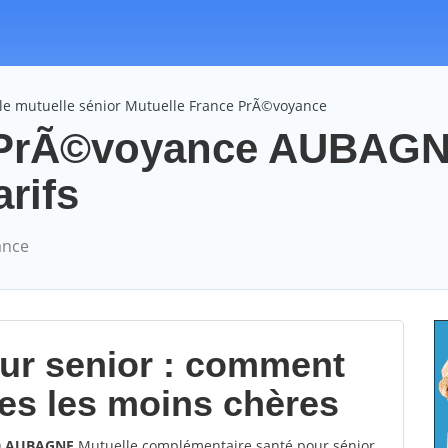
le mutuelle sénior Mutuelle France PrÃ©voyance
e PrÃ©voyance AUBAG
arifs
ance
our senior : comment
les les moins chères
00 AUBAGNE
Mutuelle complémentaire santé pour sénior