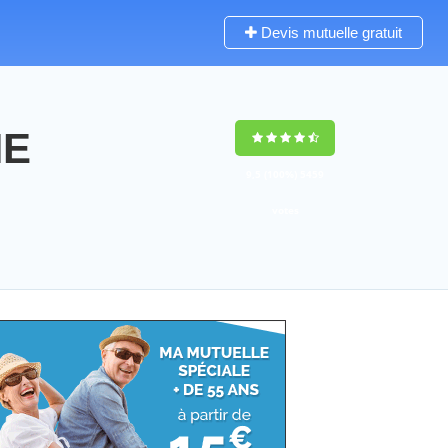
Devis mutuelle gratuit
NE
9,5
(100%)
5459
votes