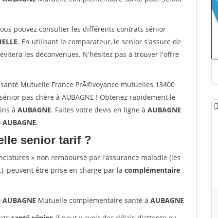
vous pouvez consulter les différents contrats sénior
ELLE
. En utilisant le comparateur, le senior s'assure de
évitera les déconvenues. N'hésitez pas à trouver l'offre
 santé Mutuelle France PrÃ©voyance mutuelles 13400
sénior pas chère à AUBAGNE ! Obtenez rapidement le
oins à
AUBAGNE
. Faites votre devis en ligne à
AUBAGNE
00 AUBAGNE
.
lle senior tarif ?
nclatures » non remboursé par l'assurance maladie (les
.), peuvent être prise en charge par la
complémentaire
00 AUBAGNE
Mutuelle complémentaire santé à
AUBAGNE
rats
santé sénior
, il peut y avoir des délais d'attente ou