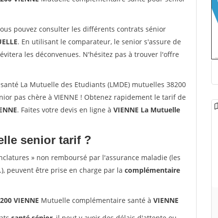
vous pouvez consulter les différents contrats sénior
ELLE
. En utilisant le comparateur, le senior s'assure de
évitera les déconvenues. N'hésitez pas à trouver l'offre
santé La Mutuelle des Etudiants (LMDE) mutuelles 38200
ior pas chère à VIENNE ! Obtenez rapidement le tarif de
IENNE
. Faites votre devis en ligne à
VIENNE La Mutuelle
lle senior tarif ?
nclatures » non remboursé par l'assurance maladie (les
.), peuvent être prise en charge par la
complémentaire
8200 VIENNE
Mutuelle complémentaire santé à
VIENNE
rats
santé sénior
, il peut y avoir des délais d'attente ou