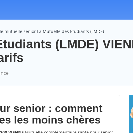
e mutuelle sénior La Mutuelle des Etudiants (LMDE)
 Etudiants (LMDE) VIE
arifs
ance
our senior : comment
les les moins chères
8200 VIENNE
Mutuelle complémentaire santé pour sénior