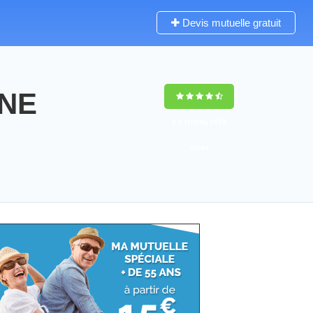
Devis mutuelle gratuit
NNE
9,5
(100%)
1459
votes