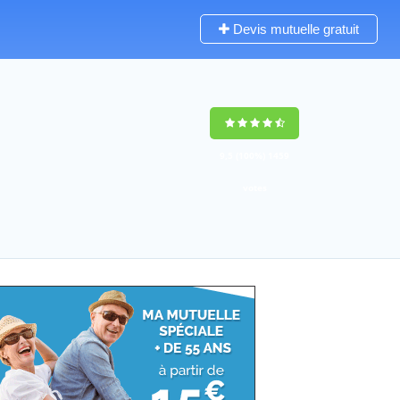
Devis mutuelle gratuit
9,5
(100%)
1459
votes