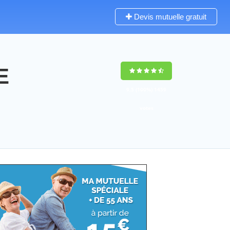
Devis mutuelle gratuit
E
9,5
(100%)
1459
votes