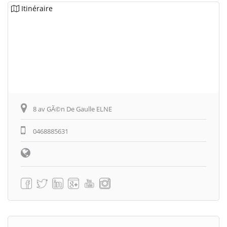
Itinéraire
8 av GÃ©n De Gaulle ELNE
0468885631