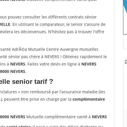
vous pouvez consulter les différents contrats sénior
ELLE
. En utilisant le comparateur, le senior s'assure de
évitera les déconvenues. N'hésitez pas à trouver l'offre
 santé AdrÃ©a Mutuelle Centre Auvergne mutuelles
nté sénior pas chère à NEVERS ! Obtenez rapidement le
oins à
NEVERS
. Faites votre devis en ligne à
NEVERS
58000 NEVERS
.
lle senior tarif ?
nclatures » non remboursé par l'assurance maladie (les
.), peuvent être prise en charge par la
complémentaire
58000 NEVERS
Mutuelle complémentaire santé à
NEVERS
rats
santé sénior
, il peut y avoir des délais d'attente ou