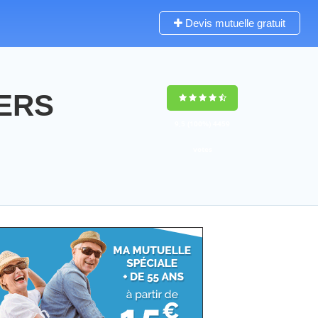
Devis mutuelle gratuit
VERS
9,5
(100%)
4459
votes