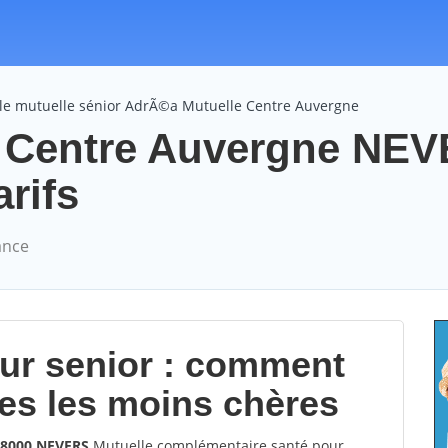
le mutuelle sénior AdrÃ©a Mutuelle Centre Auvergne
 Centre Auvergne NE
arifs
ance
our senior : comment
les les moins chères
58000 NEVERS
Mutuelle complémentaire santé pour