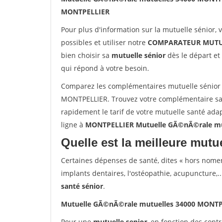
MONTPELLIER
Pour plus d'information sur la mutuelle sénior, 
possibles et utiliser notre
COMPARATEUR MUTU
bien choisir sa
mutuelle sénior
dès le départ et 
qui répond à votre besoin.
Comparez les complémentaires mutuelle sénior
MONTPELLIER. Trouvez votre complémentaire sa
rapidement le tarif de votre mutuelle santé ada
ligne à
MONTPELLIER Mutuelle GÃ©nÃ©rale mu
Quelle est la meilleure mutue
Certaines dépenses de santé, dites « hors nome
implants dentaires, l'ostéopathie, acupuncture,..
santé sénior
.
Mutuelle GÃ©nÃ©rale mutuelles 34000 MONT
Pour une
mutuelle senior
, en fonction des cont