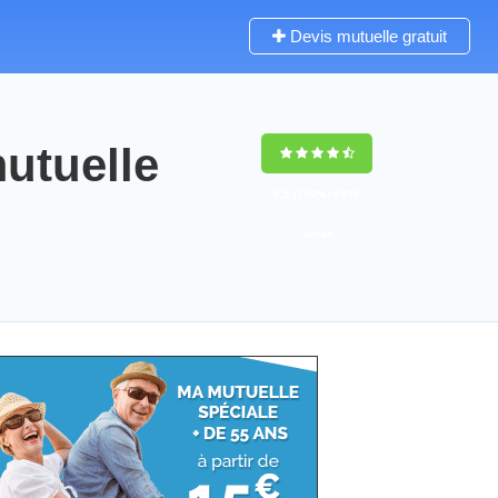
Devis mutuelle gratuit
utuelle
9,5
(100%)
6459
votes