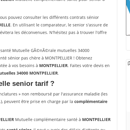
vous pouvez consulter les différents contrats sénior
ELLE
. En utilisant le comparateur, le senior s'assure de
évitera les déconvenues. N'hésitez pas à trouver l'offre
 santé Mutuelle GÃ©nÃ©rale mutuelles 34000
nté sénior pas chère à MONTPELLIER ! Obtenez
ptée à vos besoins à
MONTPELLIER
. Faites votre devis en
tuelles 34000 MONTPELLIER
.
lle senior tarif ?
nclatures » non remboursé par l'assurance maladie (les
.), peuvent être prise en charge par la
complémentaire
PELLIER
Mutuelle complémentaire santé à
MONTPELLIER
rats
santé sénior
, il peut y avoir des délais d'attente ou