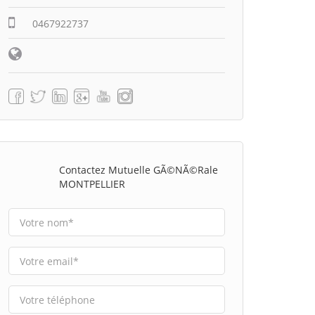
0467922737
Contactez Mutuelle GÃ©nÃ©rale
MONTPELLIER