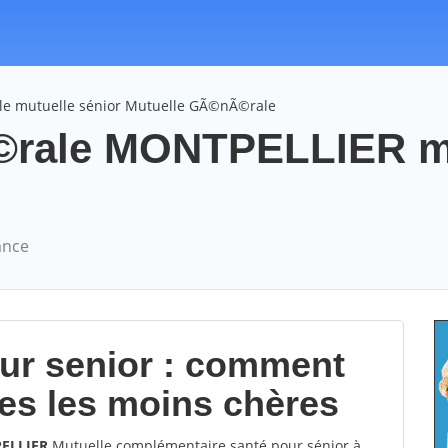
le mutuelle sénior Mutuelle GÃ©nÃ©rale
©rale MONTPELLIER m
ance
our senior : comment
les les moins chères
PELLIER
Mutuelle complémentaire santé pour sénior à