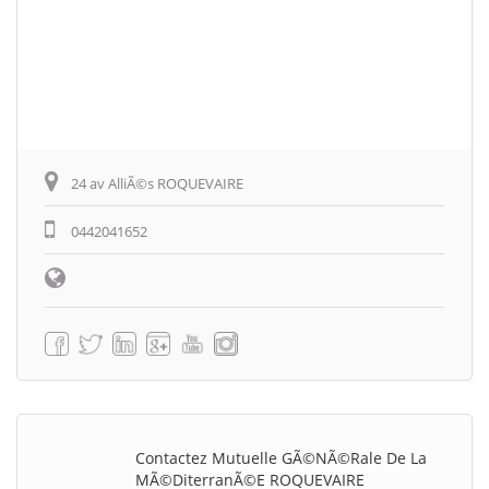
24 av AlliÃ©s ROQUEVAIRE
0442041652
Contactez Mutuelle GÃ©nÃ©rale De La
MÃ©diterranÃ©e ROQUEVAIRE