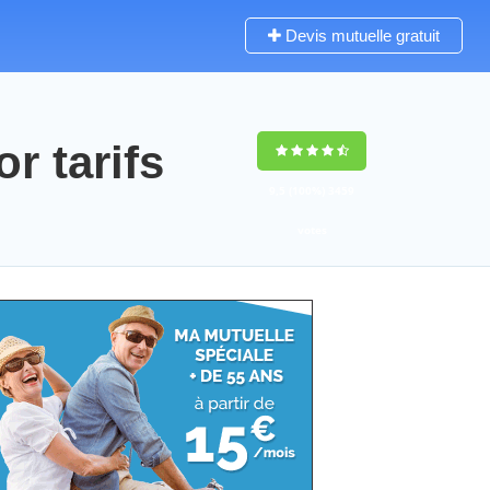
Devis mutuelle gratuit
 tarifs
9,5
(100%)
3459
votes