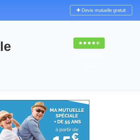
Devis mutuelle gratuit
le
9,5
(100%)
2459
votes