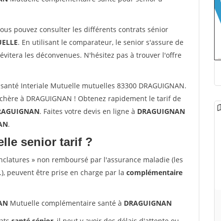
vous pouvez consulter les différents contrats sénior
ELLE
. En utilisant le comparateur, le senior s'assure de
évitera les déconvenues. N'hésitez pas à trouver l'offre
 santé Interiale Mutuelle mutuelles 83300 DRAGUIGNAN.
 chère à DRAGUIGNAN ! Obtenez rapidement le tarif de
RAGUIGNAN
. Faites votre devis en ligne à
DRAGUIGNAN
NAN
.
lle senior tarif ?
nclatures » non remboursé par l'assurance maladie (les
.), peuvent être prise en charge par la
complémentaire
NAN
Mutuelle complémentaire santé à
DRAGUIGNAN
rats
santé sénior
, il peut y avoir des délais d'attente ou