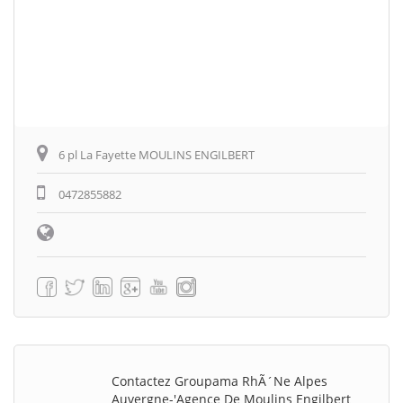
6 pl La Fayette MOULINS ENGILBERT
0472855882
Contactez Groupama RhÃ´ne Alpes
Auvergne-'Agence De Moulins Engilbert