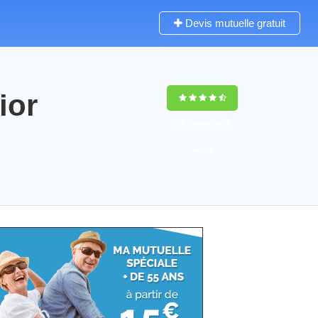
Devis mutuelle gratuit
ior
9,5
(100%)
2459
votes