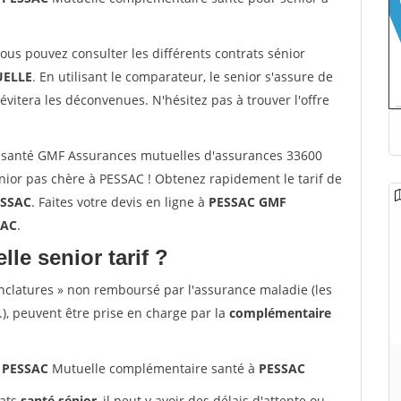
vous pouvez consulter les différents contrats sénior
ELLE
. En utilisant le comparateur, le senior s'assure de
évitera les déconvenues. N'hésitez pas à trouver l'offre
 santé GMF Assurances mutuelles d'assurances 33600
ior pas chère à PESSAC ! Obtenez rapidement le tarif de
ESSAC
. Faites votre devis en ligne à
PESSAC GMF
SAC
.
lle senior tarif ?
nclatures » non remboursé par l'assurance maladie (les
.), peuvent être prise en charge par la
complémentaire
0 PESSAC
Mutuelle complémentaire santé à
PESSAC
rats
santé sénior
, il peut y avoir des délais d'attente ou