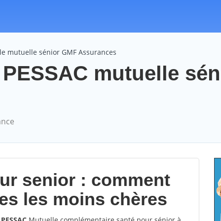
le mutuelle sénior GMF Assurances
PESSAC mutuelle sén
ance
our senior : comment
les les moins chères
0 PESSAC
Mutuelle complémentaire santé pour sénior à