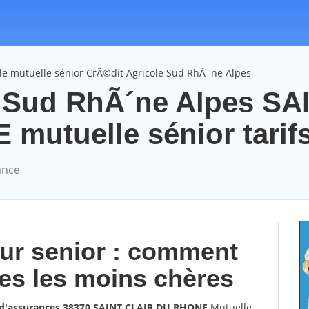
le mutuelle sénior CrÃ©dit Agricole Sud RhÃ´ne Alpes
e Sud RhÃ´ne Alpes SA
utuelle sénior tarif
ance
our senior : comment
les les moins chères
 d'assurances 38370 SAINT CLAIR DU RHONE
Mutuelle