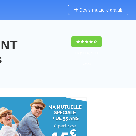
Devis mutuelle gratuit
INT
9,5
(100%)
1459
s
votes