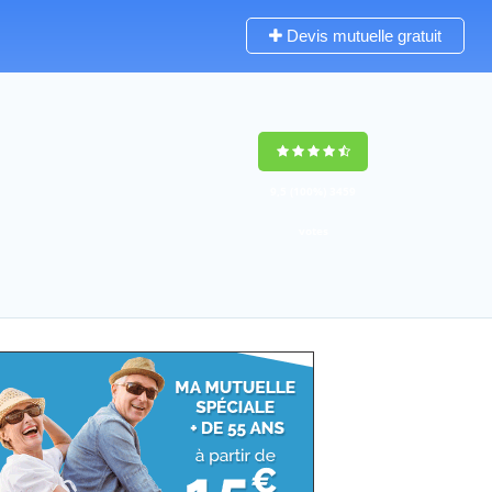
Devis mutuelle gratuit
9,5
(100%)
3459
votes