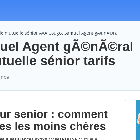
le mutuelle sénior AXA Cougot Samuel Agent gÃ©nÃ©ral
uel Agent gÃ©nÃ©ral
lle sénior tarifs
ance
our senior : comment
les les moins chères
les d'assurances 92120 MONTROUGE
Mutuelle