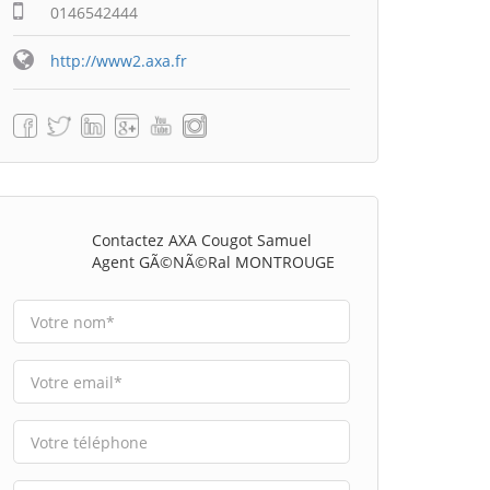
0146542444
http://www2.axa.fr
Contactez AXA Cougot Samuel
Agent GÃ©nÃ©ral MONTROUGE