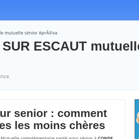
le mutuelle sénior AprÃ©va
SUR ESCAUT mutuell
ance
our senior : comment
les les moins chères
Mutuelle complémentaire santé pour sénior à
CONDE