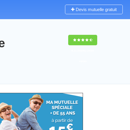
Devis mutuelle gratuit
e
9,5
(100%)
2459
votes