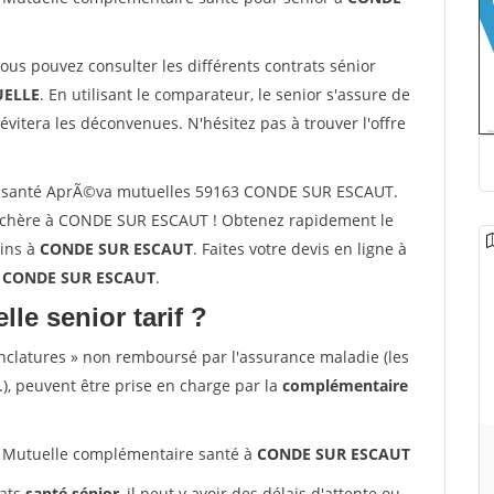
vous pouvez consulter les différents contrats sénior
ELLE
. En utilisant le comparateur, le senior s'assure de
évitera les déconvenues. N'hésitez pas à trouver l'offre
r santé AprÃ©va mutuelles 59163 CONDE SUR ESCAUT.
s chère à CONDE SUR ESCAUT ! Obtenez rapidement le
oins à
CONDE SUR ESCAUT
. Faites votre devis en ligne à
3 CONDE SUR ESCAUT
.
lle senior tarif ?
nclatures » non remboursé par l'assurance maladie (les
.), peuvent être prise en charge par la
complémentaire
Mutuelle complémentaire santé à
CONDE SUR ESCAUT
rats
santé sénior
, il peut y avoir des délais d'attente ou