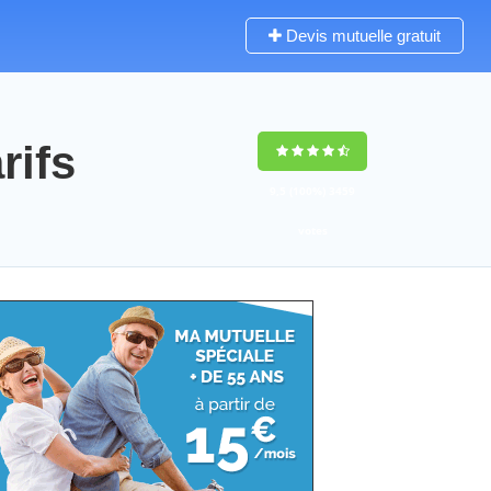
Devis mutuelle gratuit
rifs
9,5
(100%)
3459
votes