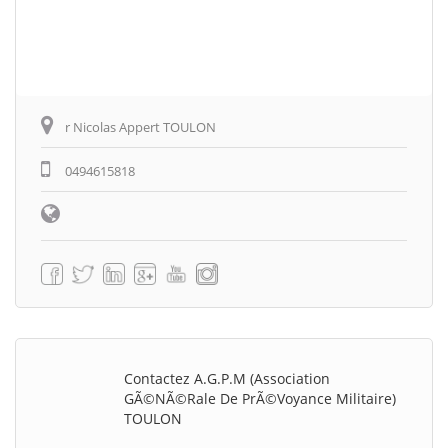
r Nicolas Appert TOULON
0494615818
Contactez A.G.P.M (Association
GÃ©nÃ©rale De PrÃ©voyance Militaire)
TOULON